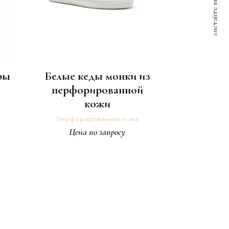
листайте вниз
ры
Белые кеды монки из
перфорированной
кожи
Перфорированная кожа
Цена по запросу