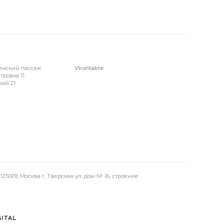
енский пассаж
Vkontakte
тровка 11
ий 21
25009, Москва г, Тверская ул, дом № 16, строение
ITAL