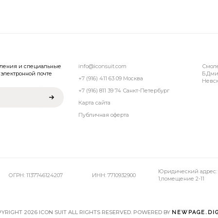
вления и специальные
info@iconsuit.com
Смол
электронной почте
Б.Дми
+7 (916) 411 63 09 Москва
Невск
+7 (916) 811 39 74 Санкт-Петербург
Карта сайта
Публичная оферта
Юридический адрес: 1
ОГРН: 1137746124207
ИНН: 7710932900
1,помещение 2-11
YRIGHT 2026 ICON SUIT ALL RIGHTS RESERVED. POWERED BY
NEWPAGE.DIG