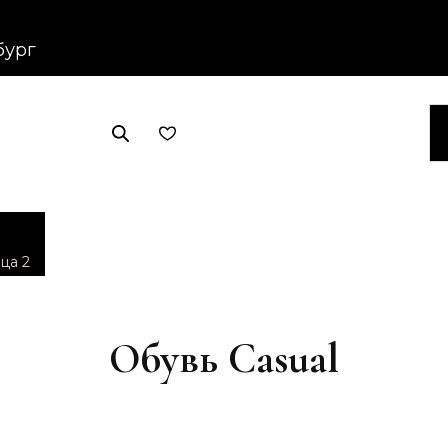
бург
ца 2
Обувь Casual