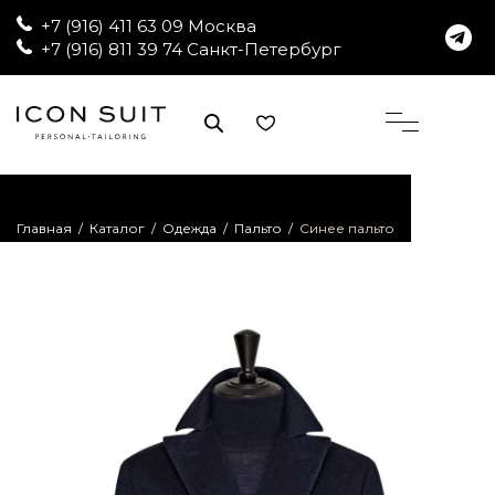
+7 (916) 411 63 09 Москва
+7 (916) 811 39 74 Санкт-Петербург
Главная
/
Каталог
/
Одежда
/
Пальто
/
Синее пальто