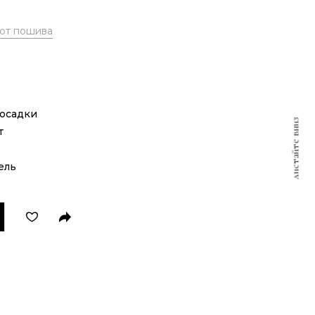
 от пошива
посадки
листайте вниз
т
ель