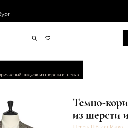
бург
оричневый пиджак из шерсти и шелка
Темно-кор
из шерсти 
Шерсть, Шёлк от Munro