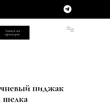
Запись на
примерку
ичневый пиджак
и шелка