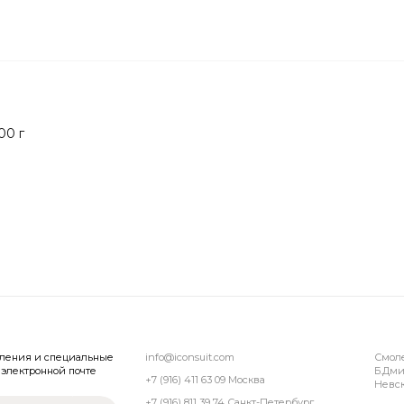
00 г
вления и специальные
info@iconsuit.com
Смол
электронной почте
Б.Дми
+7 (916) 411 63 09 Москва
Невск
+7 (916) 811 39 74 Санкт-Петербург