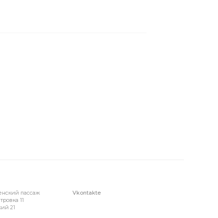
енский пассаж
Vkontakte
тровка 11
ий 21