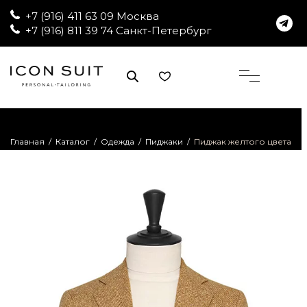
+7 (916) 411 63 09 Москва
+7 (916) 811 39 74 Санкт-Петербург
Главная
/
Каталог
/
Одежда
/
Пиджаки
/
Пиджак желтого цвета