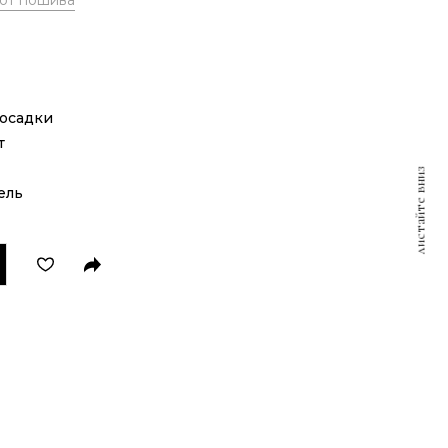
 от пошива
посадки
т
листайте вниз
ель