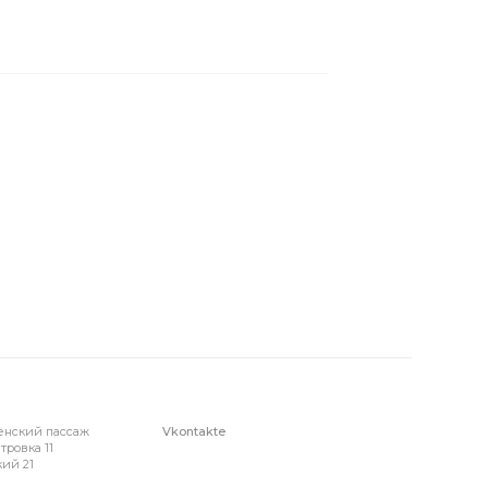
енский пассаж
Vkontakte
тровка 11
ий 21