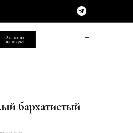
Запись на
примерку
ый бархатистый