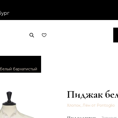
бург
белый бархатистый
Пиджак бел
Хлопок, Лён от Pontoglio
Цена по запросу