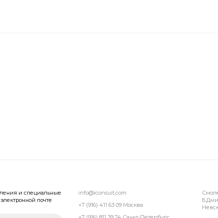
вления и специальные
info@iconsuit.com
Смол
электронной почте
Б.Дми
+7 (916) 411 63 09 Москва
Невск
+7 (916) 811 39 74 Санкт-Петербург