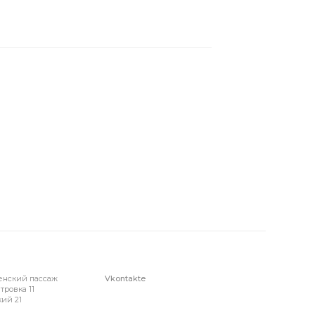
енский пассаж
Vkontakte
тровка 11
ий 21