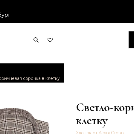
бург
оричневая сорочка в клетку
Светло-кор
клетку
Хлопок от Albini Group