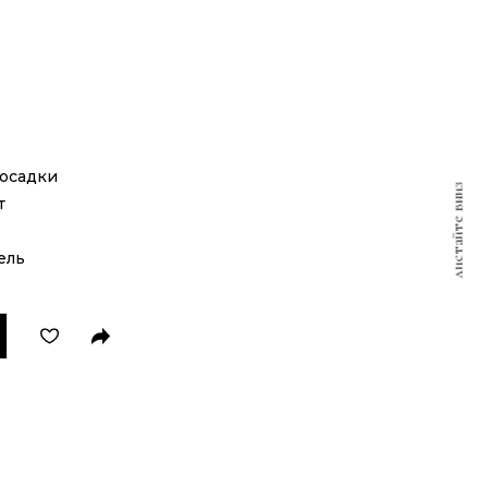
посадки
листайте вниз
т
ель