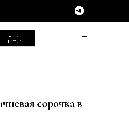
Запись на
примерку
ичневая сорочка в