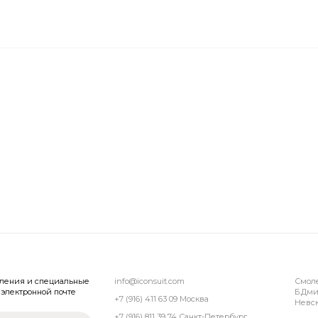
вления и специальные
info@iconsuit.com
Смол
электронной почте
Б.Дми
+7 (916) 411 63 09 Москва
Невск
+7 (916) 811 39 74 Санкт-Петербург