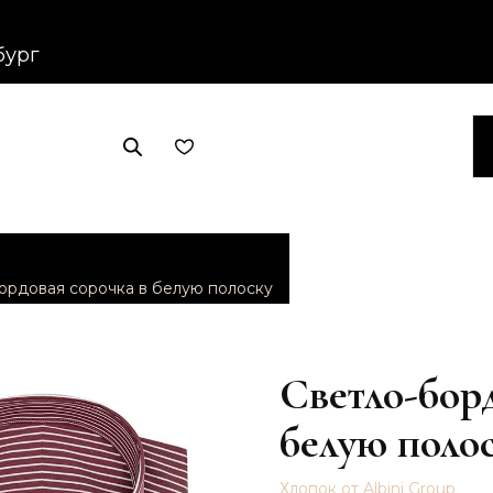
бург
ордовая сорочка в белую полоску
Светло-бор
белую поло
Хлопок от Albini Group