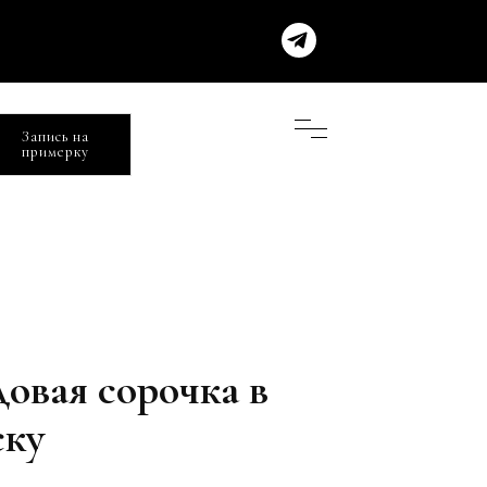
Запись на
примерку
довая сорочка в
ску