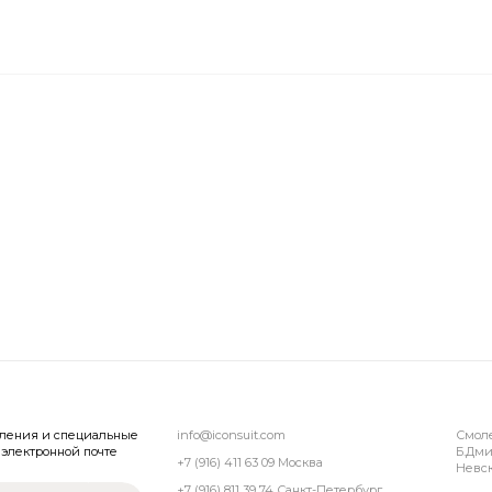
вления и специальные
info@iconsuit.com
Смол
электронной почте
Б.Дми
+7 (916) 411 63 09 Москва
Невск
+7 (916) 811 39 74 Санкт-Петербург