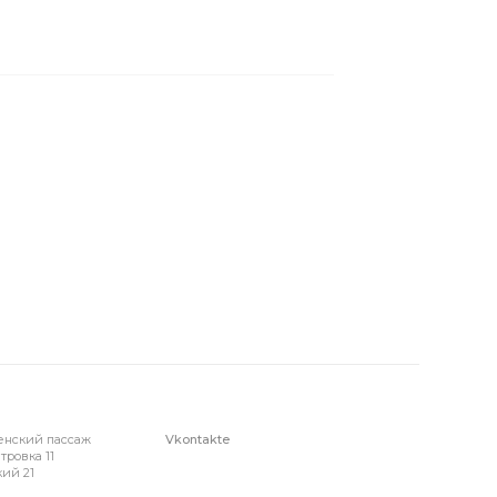
енский пассаж
Vkontakte
тровка 11
ий 21