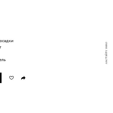
посадки
листайте вниз
т
ель