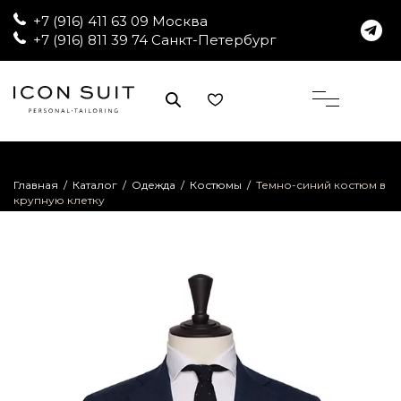
+7 (916) 411 63 09 Москва
+7 (916) 811 39 74 Санкт-Петербург
Главная
/
Каталог
/
Одежда
/
Костюмы
/
Темно-синий костюм в
крупную клетку