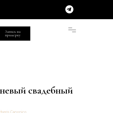
Запись на
примерку
невый свадебный
rberis Canonico