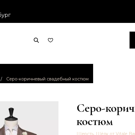
бург
/
Серо-коричневый свадебный костюм
Серо-корич
костюм
Шерсть, Шёлк от Vitale Ba