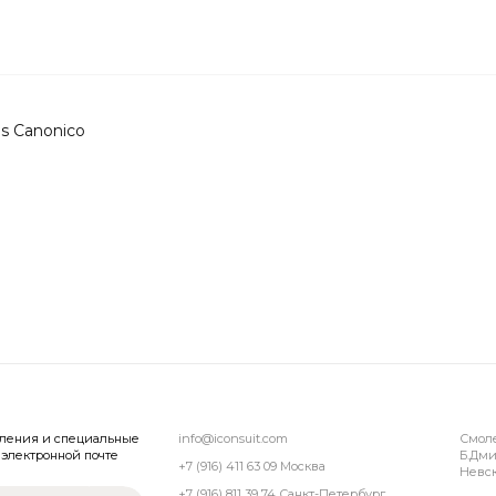
is Canonico
вления и специальные
info@iconsuit.com
Смол
электронной почте
Б.Дми
+7 (916) 411 63 09 Москва
Невск
+7 (916) 811 39 74 Санкт-Петербург