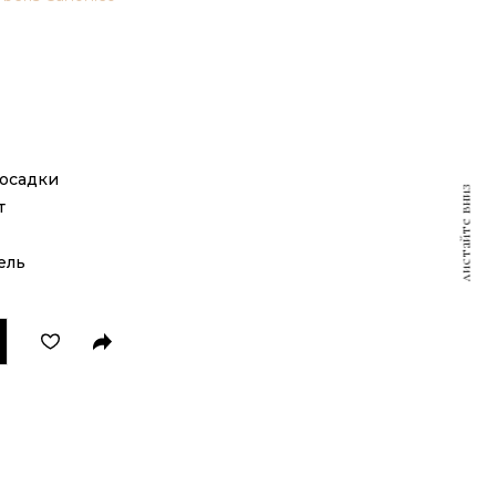
посадки
листайте вниз
т
ель