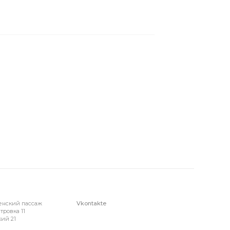
енский пассаж
Vkontakte
тровка 11
ий 21