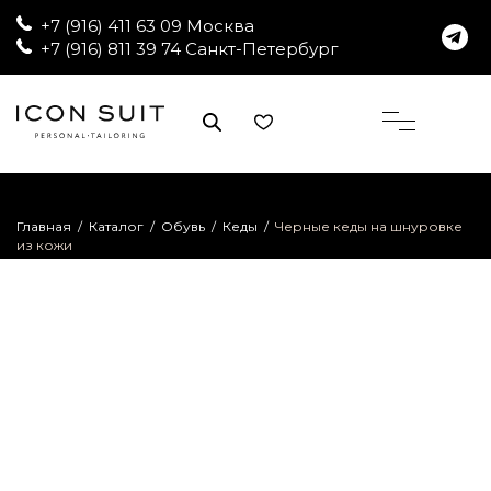
+7 (916) 411 63 09 Москва
+7 (916) 811 39 74 Санкт-Петербург
Главная
/
Каталог
/
Обувь
/
Кеды
/
Черные кеды на шнуровке
из кожи